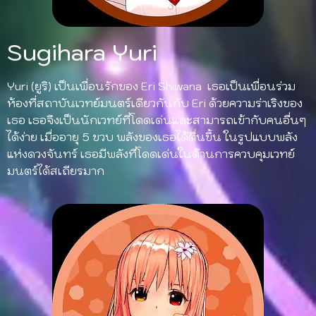
Sugihara Yuri
Yuri (ยูริ) เป็นเพื่อนรักของ Eri Shiwana เธอเป็นเพื่อนร่วม
ห้องที่สถาบันเวทย์มนตร์เดียวกันกับ Eri ด้วยความร่าเริงของ
เธอ เธอจึงเป็นนักเวทย์ที่โดดเด่นและสามารถเข้ากับคนอื่นๆ
ได้ง่าย เมื่ออายุ 5 ขวบ พลังของเธอได้ตื่นขึ้น ในรูปแบบพลัง
แห่งดวงจันทร์ เธอมีพลังที่โดดเด่นในด้านการควบคุมเวทย์
มนตร์ได้สเถียรมาก