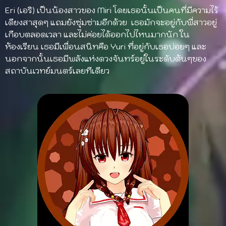
Eri (เอริ) เป็นน้องสาวของ Miri โดยเธอนั้นเป็นคนที่มีความไร้
เดียงสาสุดๆ แถมยังซุ่มซ่ามอีกด้วย เธอมักจะอยู่กับพี่สาวอยู่
เกือบตลอดเวลา และไม่ค่อยได้ออกไปไหนมากนัก ใน
ห้องเรียน เธอมีเพื่อนสนิทคือ Yuri ที่อยู่กับเธอบ่อยๆ และ
นอกจากนั้นเธอมีพลังแห่งดวงจันทร์อยู่ในระดับต้นๆของ
สถาบันเวทย์มนตร์เลยทีเดียว