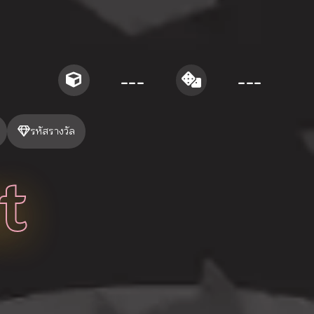
---
---
รหัสรางวัล
t